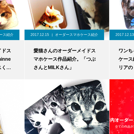
ース紹介
2017.12.15
オーダースマホケース紹介
2017.12.13
イドス
愛猫さんのオーダーメイドス
ワンち
nne
マホケース作品紹介。「つぶ
ケース
スく
さんとMILKさん」
リアの
ティア