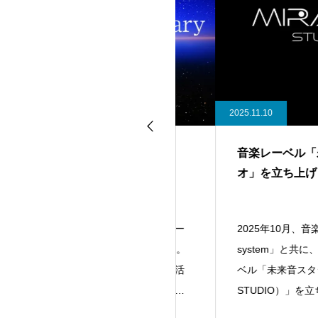
26.01.21
2025.11.10
ループセンス10周年
音楽レーベル「未来音
オ」を立ち上げました
お陰様で2026年1月21日に、ルー
2025年10月、音楽ユニット
プセンスは10周年を迎えました。
system」と共に、新たな
お取引先やお客様あっての創作活
ベル「未来音スタジオ（MIR
動、作品制作ですので、日々関わ
STUDIO）」を立ち上げ
ってくれて