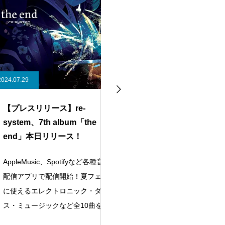
9
2024.01.22
スリリース】re-
ループセンス8周年
m、7th album「the
」本日リリース！
Music、Spotifyなど各種音楽
お陰様で2024年1月21日に、ルー
プリで配信開始！夏フェス
プセンスは8周年を迎えました。
るエレクトロニック・ダン
取引先やお客様あっての作品制作
ュージックなど全10曲を収
ですので、日々関わる皆様に心よ
りお礼申