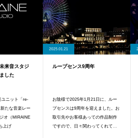
2025.01.21
2024.07.2
スタジ
ループセンス9周年
【プレ
syste
end
「re-
お陰様で2025年1月21日に、ルー
Apple
音楽レー
プセンスは9周年を迎えました。お
配信ア
AINE
取引先やお客様あっての作品制作
に使え
ですので、日々関わってくれてい
ス・ミ
る皆様に