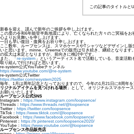
この記事のタイトルとU
新春を迎え、謹んで新年のご挨拶を申し上げます。
この度の令和6年能登半島地震により、亡くなられた方々のご冥福をお
心よりお見舞いを申し上げます。
一日も早い復旧・復興をお祈り申し上げます。
ここ数年、ループセンスは、スマホケースやTシャツなどデザインし販
いと思います。minne、Creemaでの販売は引き続き、継続となりま
の拡大は未定となりますが、前向きに検討中です。
また、「
re-system
」というアーティスト名で活動している、音楽活動も
取り組んで行ければと思います。
re-system公式YouTubeチャンネル
https://www.youtube.com/@re-system
re-system公式Twitter
https://twitter.com/resystem2025
毎年、1月は周年記念となっておりますので、今年の1月21日に8周年
リジナルアイテムを見つけれる場所
」として、オリジナルスマホケース
お願いいたします。
ループセンス公式SNS
Instagram：
https://www.instagram.com/loopsence/
Threads：
https://www.threads.net/@loopsence
Twitter：
https://twitter.com/loopsence
TikTok：
https://www.tiktok.com/@loopsence
Facebook：
https://www.facebook.com/loopsence/
Pinterest：
https://tr.pinterest.com/loopsence2020/
YouTube：
https://www.youtube.com/@loopsence
ループセンス作品販売店
minne：
https://minne.com/@loopsence