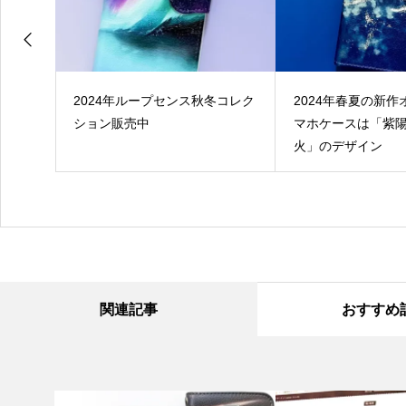
ット
2024年ループセンス秋冬コレク
2024年春夏の新
1st
ション販売中
マホケースは「紫
日に各種
火」のデザイン
信開始
関連記事
おすすめ