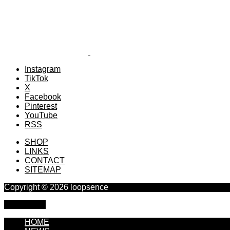
Instagram
TikTok
X
Facebook
Pinterest
YouTube
RSS
SHOP
LINKS
CONTACT
SITEMAP
Copyright © 2026 loopsence
PAGE TOP
HOME