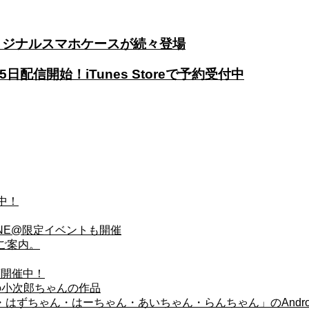
リジナルスマホケースが続々登場
月25日配信開始！iTunes Storeで予約受付中
中！
NE@限定イベントも開催
ご案内。
画開催中！
の小次郎ちゃんの作品
はずちゃん・はーちゃん・あいちゃん・らんちゃん」のAndro