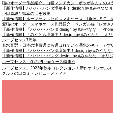
猫のオーダー作品紹介、白猫マンチカン「ポッポさん」のス
【新作情報】パパパ・パンダ増殖中！ design by #みやなな
小田原城と御幸の浜を散策
【新作情報】ループセンス公式スマホケース「LifeMUSIC」
愛猫のオーダースマホケース作品紹介。ベンガル猫「レオさん
【新作情報】「パパパ・パンダ design by #みやなな 」
【新作情報】「みやとら増殖中！design by #みやなな 」オ
ループセンス7周年
名水百選・日本の滝百選にも選ばれている洒水の滝（しゃす
【新作情報】「パパパ・パンダ増殖中！design by #みやな
【新作情報】「パパパ・パンダ design by #みやなな 」オ
ループセンス、冬のiPhoneケース特集⛄
ループセンス、2023年秋冬コレクション！新作オリジナル
グルメの口コミ・レビューメディア