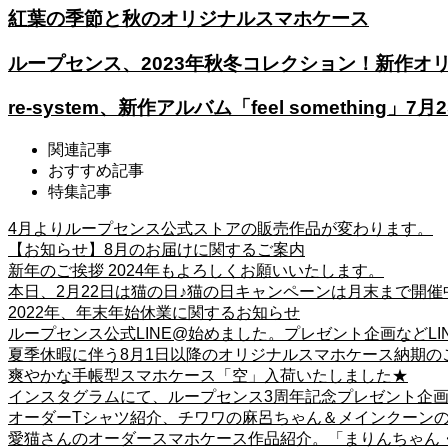
紅葉の季節と秋のオリジナルスマホケース
ループセンス、2023年秋冬コレクション！新作オ
re-system、新作アルバム「feel something」7
関連記事
おすすめ記事
特集記事
4月よりループセンス公式ストアの販売作品が変わります。
【お知らせ】8月のお届けに関するご案内
新年のご挨拶 2024年もよろしくお願いいたします。
本日、2月22日は猫の日♪猫の日キャンペーンは月末まで開催
2022年、年末年始休業に関するお知らせ
ループセンス公式LINE@始めました。プレゼント企画などLI
夏季休暇に伴う8月1日以降のオリジナルスマホケース納期の
爽やかな手帳型スマホケース「空」入荷いたしました★
インスタグラムにて、ループセンス3周年記念プレゼント企
オーダーTシャツ紹介、チワワの麻呂ちゃん＆メインクーン
愛猫さんのオーダースマホケース作品紹介。「まりんちゃん・