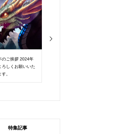
年のご挨拶 2024年
紅葉の季節と秋のオリ
ループセンス、2
よろしくお願いいた
ジナルスマホケース
年秋冬コレクシ
ます。
新作オリジナル
ケースが続々登
特集記事