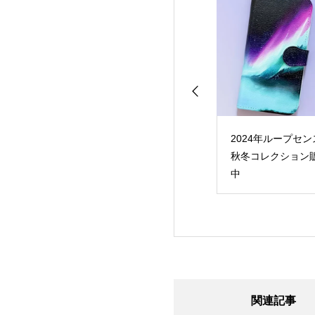
system、新作アル
ボーカル参加型音楽ユ
2024年ループセン
feel
ニット「未来音
秋冬コレクション
thing」7月25日
（MIRAINE）」、1st
中
始！iTunes
アルバム「ONE」3月
reで予約受付中
5日に各種音楽アプリ
でデジタル配信開始
関連記事