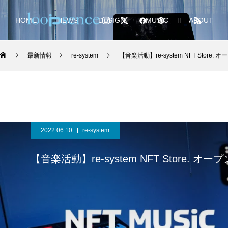
HOME
NEWS
DESIGN
MUSIC
ABOUT
最新情報
re-system
【音楽活動】re-system NFT Stor
2022.06.10
re-system
【音楽活動】re-system NFT Store.