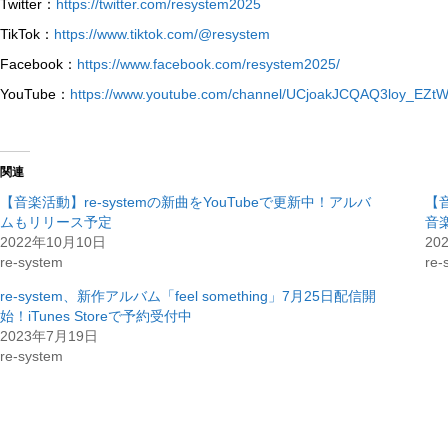
Twitter：
https://twitter.com/resystem2025
TikTok：
https://www.tiktok.com/@resystem
Facebook：
https://www.facebook.com/resystem2025/
YouTube：
https://www.youtube.com/channel/UCjoakJCQAQ3loy_EZt
関連
【音楽活動】re-systemの新曲をYouTubeで更新中！アルバ
【音
ムもリリース予定
音楽
2022年10月10日
20
re-system
re-
re-system、新作アルバム「feel something」7月25日配信開
始！iTunes Storeで予約受付中
2023年7月19日
re-system