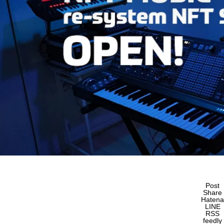
Post
Share
Hatena
LINE
RSS
feedly