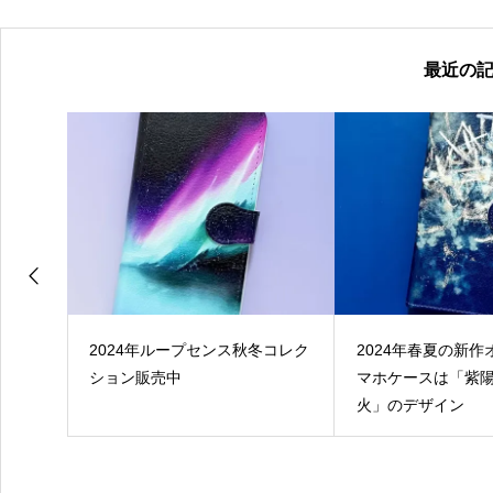
最近の
ット
2024年ループセンス秋冬コレク
2024年春夏の新
1st
ション販売中
マホケースは「紫
日に各種
火」のデザイン
信開始