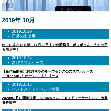
NEWS
最新情報
2019年 10月
2019.10.29
日常の出来事
ねこにすと12京都、11月11日まで会期延長！ポッポさん、うちの子
も展示中！
2019.10.24
新作スマホケース
【新作品情報】2019秋冬のループセンス公式スマホケース
「RE:born -リボーン- 」をリリース
2019.10.16
ハンドメイドイベント情報
2020年3月に開催決定！minneのハンドメイドマーケット2020 出展
者募集中
2019.10.11