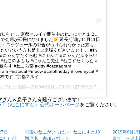
お知らせ . . 京都マルイで開催中のねこにすと１２。
とで会期が延長になりました
延長期間は11月11日
閉店）スケジュールの都合がつけられなかった方も、
いという方も是非ご来場くださいませ！ . . #ね
部 #にゃんすたぐらむ #にゃんこ #にゃんだふるらい
 #ねこのきもち #にゃんこ先生 #ねこすたぐらむ #
 #ねこら部 #kitty #catstagram
ram #instacat #meow #catoftheday #ilovemycat #
林です #京都マルイ
)がシェアした投稿 –
2019年10月月23日午後7時31分PDT
マさん＆息子さん有難うございます♪
NIST（ねこにすと）公式ホームページ
をご覧ください。
27日
可愛いねこがいっぱい！ねこにすと13
2019年6月1
ニャ）が
海老名、参加レポート
まで、～史上