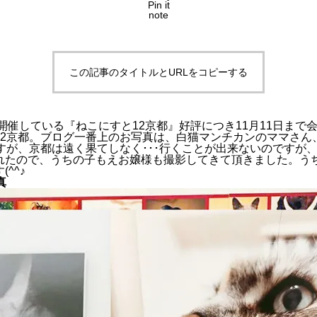
Pin it
note
この記事のタイトルとURLをコピーする
で開催している『ねこにすと12京都』好評につき11月11日まで
12京都。ブログ一番上のお写真は、白猫マンチカンのママさん
が、京都は遠く果てしなく･･･行くことが出来ないのですが、今回
れたので、うちの子もえお嬢様も撮影してきて頂きました。う
^^♪
真