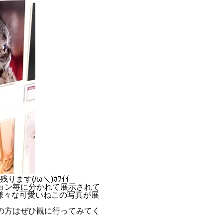
す(/ω＼)ｶﾜｲｲ
ョン毎に分かれて展示されて
様々な可愛いねこの写真が展
の方はぜひ観に行ってみてく