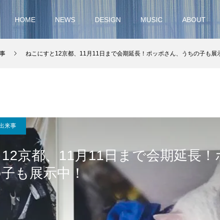
HOME
NEWS
DESIGN
MUSIC
ABOUT
事
ねこにすと12京都、11月11日まで会期延長！ポッポさん、うちの子も展
出来事
12京都、11月11日まで会期延長
の子も展示中！