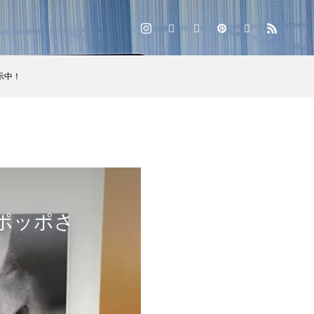
示中！
！ポッポさ