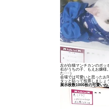
左が白猫マンチカンのポッ
右がうちの子、もえお嬢様
た･･･）
会場では可愛いと思ったお
タッと貼って投票しましょう
展示枚数1000枚の可愛い