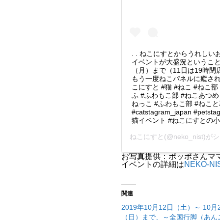
. . ねこにすとからうれしい
イベントが大盛況というこ
（月）まで（11日は19時
もう一度ねこパネルに癒された
こにすと #猫 #ねこ #ねこ
ふ #ふわもこ部 #ねこあつめ
ねっこ #ふわもこ部 #ねこと暮らす
#catstagram_japan #petstag
猫イベント #ねこにすとの小
ねこにすと
(@neko_nist
お写真提供：ポッポさんマ
イベントの詳細は
NEKO-
関連
2019年10月12日（土）～ 10月
（日）まで、～全国行脚（あん