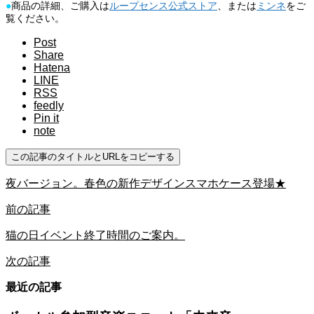
●
商品の詳細、ご購入は
ループセンス公式ストア
、または
ミンネ
をご
覧ください。
Post
Share
Hatena
LINE
RSS
feedly
Pin it
note
この記事のタイトルとURLをコピーする
夜バージョン。春色の新作デザインスマホケース登場★
前の記事
猫の日イベント終了時間のご案内。
次の記事
最近の記事