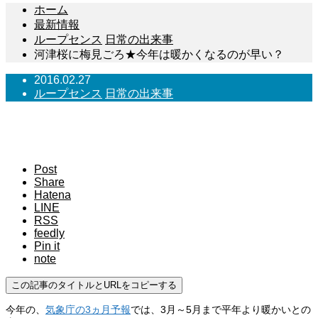
ホーム
最新情報
ループセンス
日常の出来事
河津桜に梅見ごろ★今年は暖かくなるのが早い？
2016.02.27
ループセンス
日常の出来事
河津桜に梅見ごろ★今年は暖かくなるのが早
い？
Post
Share
Hatena
LINE
RSS
feedly
Pin it
note
この記事のタイトルとURLをコピーする
今年の、
気象庁の3ヵ月予報
では、3月～5月まで平年より暖かいとの