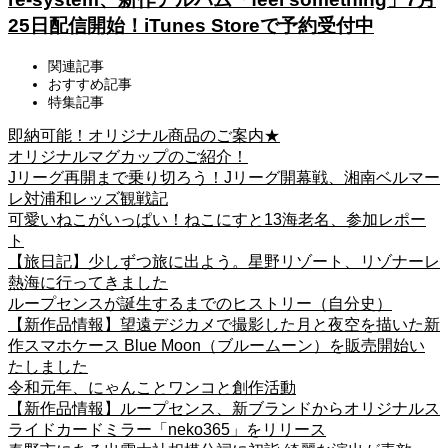
25日配信開始！iTunes Storeで予約受付中
関連記事
おすすめ記事
特集記事
即納可能！オリジナル商品のご案内★
オリジナルマグカップのご紹介！
Jリーグ再開まで乗り切ろう！Jリーグ開幕戦、湘南ベルマー
レ対浦和レッズ観戦記
可愛いねこがいっぱい！ねこにすと13海老名、参加レポー
ト
【旅日記】少しずつ旅に出よう。星野リゾート、リゾナーレ
熱海に行ってきました
ループセンスが誕生するまでのヒストリー（自分史）
【新作品情報】望遠デジカメで撮影した月と夜空を描いた新
作スマホケース Blue Moon（ブルームーン）を販売開始い
たしました
令和元年、にゃんことワンコと創作活動
【新作品情報】ループセンス、新ブランドからオリジナルス
ライドカードミラー「neko365」をリリース