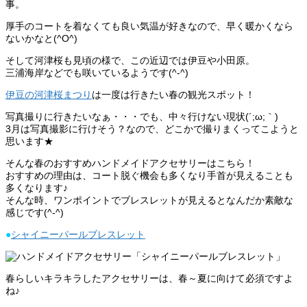
事。
厚手のコートを着なくても良い気温が好きなので、早く暖かくなら
ないかなと(^O^)
そして河津桜も見頃の様で、この近辺では伊豆や小田原。
三浦海岸などでも咲いているようです(^-^)
伊豆の河津桜まつり
は一度は行きたい春の観光スポット！
写真撮りに行きたいなぁ・・・でも、中々行けない現状(´;ω;｀)
3月は写真撮影に行けそう？なので、どこかで撮りまくってこようと
思います★
そんな春のおすすめハンドメイドアクセサリーはこちら！
おすすめの理由は、コート脱ぐ機会も多くなり手首が見えることも
多くなります♪
そんな時、ワンポイントでブレスレットが見えるとなんだか素敵な
感じです(^-^)
●
シャイニーパールブレスレット
春らしいキラキラしたアクセサリーは、春～夏に向けて必須ですよ
ね♪