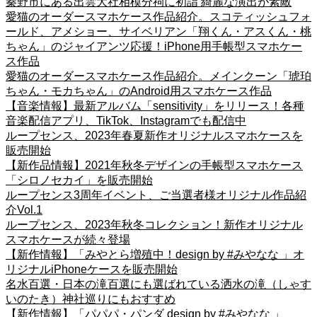
秦野市にある出雲大社相模分祠に初詣 綺麗な演出が素敵
愛猫のオーダースマホケース作品紹介。スコティッシュフォ
ールド、アメショー、サイベリアン「翔くん・アスくん・桃
ちゃん」のジャイアンツ応援！iPhone用手帳型スマホケー
ス作品
愛猫のオーダースマホケース作品紹介。メインクーン「琥珀
ちゃん・モカちゃん」のAndroid用スマホケース作品
【音楽情報】最新アルバム「sensitivity」をリリース！各種
音楽配信アプリ、TikTok、Instagramでも配信中
ループセンス、2023年春夏新作オリジナルスマホケースを
販売開始
【新作品情報】2021年秋冬デザインの手帳型スマホケース
「シロノセカイ」を販売開始
ループセンス3周年イベント、ご当選者様オリジナル作品紹
介Vol.1
ループセンス、2023年秋冬コレクション！新作オリジナル
スマホケースが続々登場
【新作情報】「みやとら増殖中！design by #みやなな 」オ
リジナルiPhoneケースを販売開始
名水百選・日本の滝百選にも選ばれている洒水の滝（しゃす
いのたき）神社巡りにもおすすめ
【新作情報】「パパパ・パンダ design by #みやなな 」