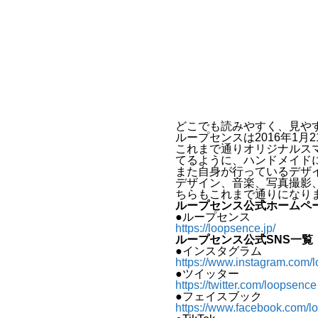
どこでも読みやすく、見や
ループセンスは2016年1月
これまで通りオリジナルス
てるように、ハンドメイド
また自身が行っているデザ
デザイン、音楽、写真撮影
ちらもこれまで通りになり
ループセンス公式ホームペ
●ループセンス
https://loopsence.jp/
ループセンス公式SNS一覧
●インスタグラム
https://www.instagram.com/
●ツイッター
https://twitter.com/loopsence
●フェイスブック
https://www.facebook.com/l