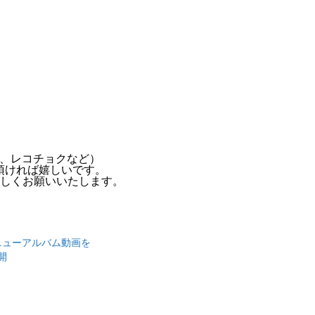
fy、レコチョクなど）
頂ければ嬉しいです。
ろしくお願いいたします。
mのニューアルバム動画を
公開
日