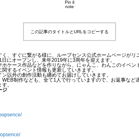
Pin it
note
この記事のタイトルとURLをコピーする
すく、すぐに繋がる様に、ループセンス公式ホームページがリ
21日にオープンし、来年2019年に3周年を迎えます。
マホケース作品などを作りながら、にゃんこ、わんこのイベン
に関するイベント情報も更新していきます。
イン以外の創作活動も纏めてお届けしていきます。
、WEB制作なども、全て1人で行っていますので、お返事など
ます。
ージ
loopsence/
oopsence/