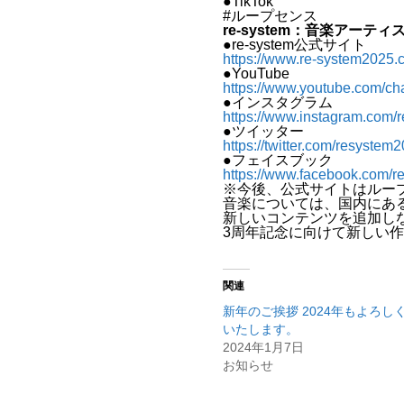
●TikTok
#ループセンス
re-system：音楽アーテ
●re-system公式サイト
https://www.re-system2025.
●YouTube
https://www.youtube.com
●インスタグラム
https://www.instagram.com/
●ツイッター
https://twitter.com/resystem
●フェイスブック
https://www.facebook.com/r
※今後、公式サイトはルー
音楽については、国内にある全
新しいコンテンツを追加し
3周年記念に向けて新しい
関連
新年のご挨拶 2024年もよろし
いたします。
2024年1月7日
お知らせ