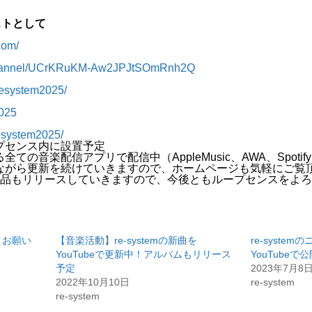
ィストとして
com/
/channel/UCrKRuKM-Aw2JPJtSOmRnh2Q
resystem2025/
2025
esystem2025/
プセンス内に設置予定
ての音楽配信アプリで配信中（AppleMusic、AWA、Spoti
ながら更新を続けていきますので、ホームページも気軽にご覧
作品もリリースしていきますので、今後ともループセンスをよ
くお願い
【音楽活動】re-systemの新曲を
re-syste
YouTubeで更新中！アルバムもリリース
YouTubeで
予定
2023年7月8
2022年10月10日
re-system
re-system