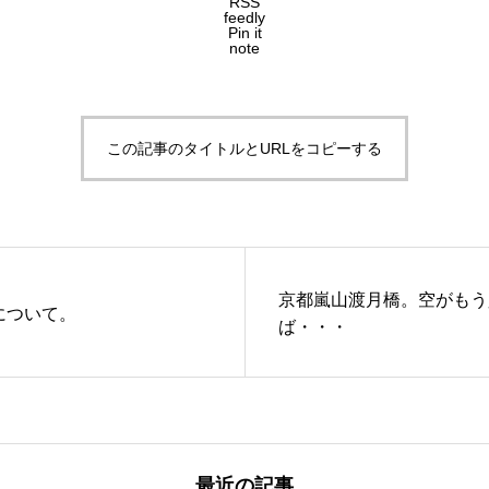
RSS
feedly
Pin it
note
この記事のタイトルとURLをコピーする
京都嵐山渡月橋。空がもう
について。
ば・・・
最近の記事