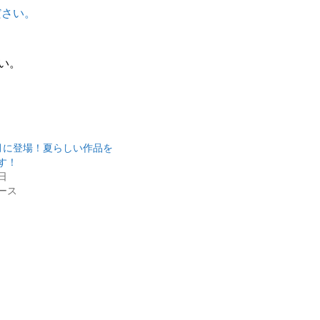
ださい。
い。
月に登場！夏らしい作品を
す！
8日
ース