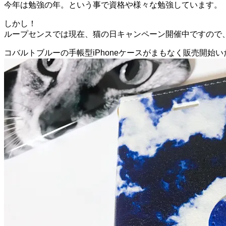
今年は勉強の年。という事で資格や様々な勉強しています。
しかし！
ループセンスでは現在、猫の日キャンペーン開催中ですので、新生
コバルトブルーの手帳型iPhoneケースがまもなく販売開始