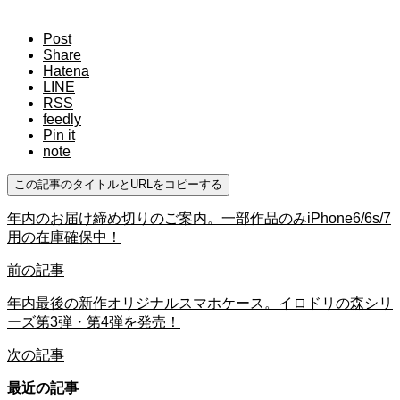
Post
Share
Hatena
LINE
RSS
feedly
Pin it
note
この記事のタイトルとURLをコピーする
年内のお届け締め切りのご案内。一部作品のみiPhone6/6s/7
用の在庫確保中！
前の記事
年内最後の新作オリジナルスマホケース。イロドリの森シリ
ーズ第3弾・第4弾を発売！
次の記事
最近の記事