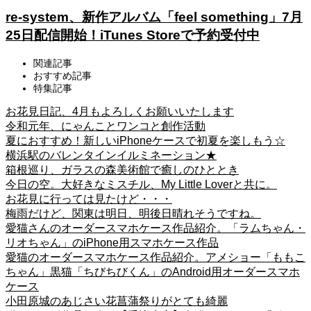
re-system、新作アルバム「feel something」7月
25日配信開始！iTunes Storeで予約受付中
関連記事
おすすめ記事
特集記事
お花見日記、4月もよろしくお願いいたします
令和元年、にゃんことワンコと創作活動
夏におすすめ！新しいiPhoneケースで初夏を楽しもう☆
横浜駅のバレンタインイルミネーション★
箱根巡り、ガラスの森美術館で癒しのひととき
今日の空。大好きなミスチル、My Little Loverと共に。
お花見に行っては見たけど・・・
梅雨だけど、関東は明日、明後日晴れそうですね。
愛猫さんのオーダースマホケース作品紹介。「ラムちゃん・
リオちゃん」のiPhone用スマホケース作品
愛猫のオーダースマホケース作品紹介。アメショー「ももこ
ちゃん」黒猫「ちびちびくん」のAndroid用オーダースマホ
ケース
小田原城のあじさい花菖蒲祭りがとても綺麗