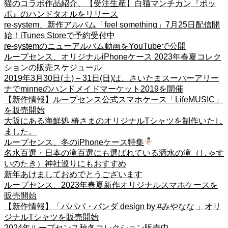
猫のコラボ作品紹介、【受注生産】白猫マンチカン『ポッ
ポ』のハンドタオルをリリース
re-system、新作アルバム「feel something」7月25日配信開
始！iTunes Storeで予約受付中
re-systemのニューアルバム動画をYouTubeで公開
ループセンス、オリジナルiPhoneケース 2023年春夏コレク
ションの販売スケジュール
2019年3月30日(土) – 31日(日)は、さいたまスーパーアリー
ナでminneのハンドメイドマーケット2019を開催
【新作情報】ループセンス公式スマホケース「LifeMUSIC」
を販売開始
大阪にある海鮮処 椿さまのオリジナルTシャツを制作いたし
ました。
ループセンス、冬のiPhoneケース特集
名水百選・日本の滝百選にも選ばれている洒水の滝（しゃす
いのたき）神社巡りにもおすすめ
新年あけましておめでとうございます
ループセンス、2023年春夏新作オリジナルスマホケースを
販売開始
【新作情報】「パパパ・パンダ design by #みやなな 」オリ
ジナルTシャツを販売開始
2024年ループセンス秋冬コレクション販売中