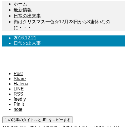
ホーム
最新情報
日常の出来事
街はクリスマス一色☆12月23日から3連休♪なの
に・・・
2016.12.21
日常の出来事
街はクリスマス一色☆12月23日から3連休♪なの
に・・・
Post
Share
Hatena
LINE
RSS
feedly
Pin it
note
この記事のタイトルとURLをコピーする