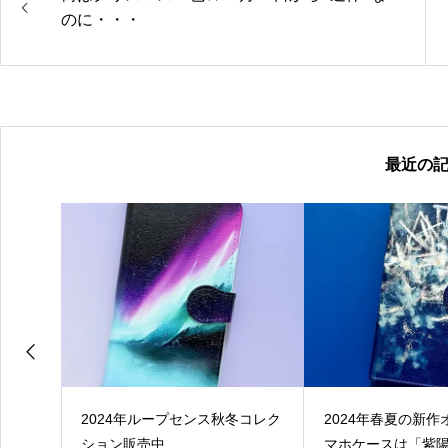
のに・・・
最近の
ット
2024年ループセンス秋冬コレク
2024年春夏の新
1st
ション販売中
マホケースは「紫