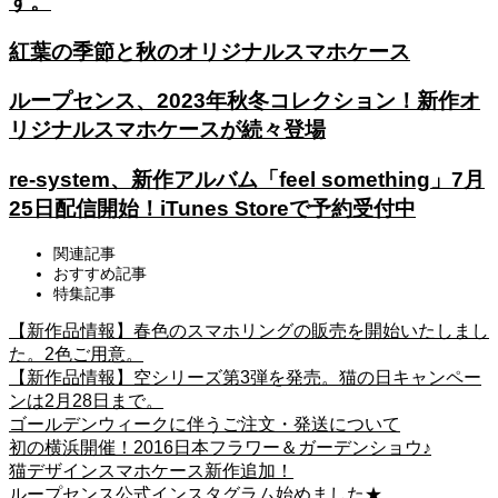
す。
紅葉の季節と秋のオリジナルスマホケース
ループセンス、2023年秋冬コレクション！新作オ
リジナルスマホケースが続々登場
re-system、新作アルバム「feel something」7月
25日配信開始！iTunes Storeで予約受付中
関連記事
おすすめ記事
特集記事
【新作品情報】春色のスマホリングの販売を開始いたしまし
た。2色ご用意。
【新作品情報】空シリーズ第3弾を発売。猫の日キャンペー
ンは2月28日まで。
ゴールデンウィークに伴うご注文・発送について
初の横浜開催！2016日本フラワー＆ガーデンショウ♪
猫デザインスマホケース新作追加！
ループセンス公式インスタグラム始めました★