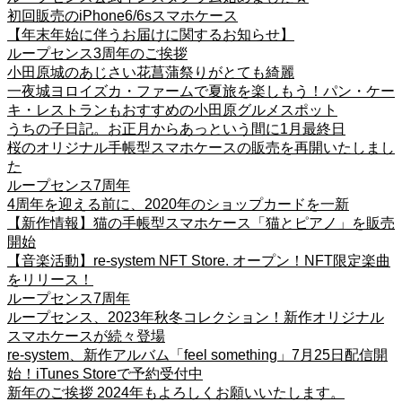
初回販売のiPhone6/6sスマホケース
【年末年始に伴うお届けに関するお知らせ】
ループセンス3周年のご挨拶
小田原城のあじさい花菖蒲祭りがとても綺麗
一夜城ヨロイズカ・ファームで夏旅を楽しもう！パン・ケー
キ・レストランもおすすめの小田原グルメスポット
うちの子日記。お正月からあっという間に1月最終日
桜のオリジナル手帳型スマホケースの販売を再開いたしまし
た
ループセンス7周年
4周年を迎える前に、2020年のショップカードを一新
【新作情報】猫の手帳型スマホケース「猫とピアノ」を販売
開始
【音楽活動】re-system NFT Store. オープン！NFT限定楽曲
をリリース！
ループセンス7周年
ループセンス、2023年秋冬コレクション！新作オリジナル
スマホケースが続々登場
re-system、新作アルバム「feel something」7月25日配信開
始！iTunes Storeで予約受付中
新年のご挨拶 2024年もよろしくお願いいたします。