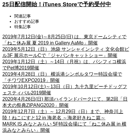
25日配信開始！iTunes Storeで予約受付中
関連記事
おすすめ記事
特集記事
2019年7月12日(金)～8月25日(日) は、東京ドームシティで
「ねこ休み展 夏 2019 in Gallery AaMo」開催
2019年5月12日（日） 池袋 サンシャインシティ 文化会館ビ
ル3F 展示ホールCで「ジャパンキャットショー」開催
2019年1月12日（土）～14日（月祝）は、パシフィコ横浜
でPet博2019開催
2019年4月28日（日） 横浜港シンボルタワー特設会場で
「チワワEXPO2019」開催
2019年10月12日(土)～13日（日）九十九里ビーチドッグフ
ェスティバル2019開催
2020年4月26日(日) 那須ハイランドパークにて、第2回「日
本犬の祭典ZIPANG2020」開催
2019年12月7日（土）～ 12月29日（日）まで、神奈川上
陸！ねこにすと12 in 海老名 ～海老好きねこ篇～
MARK IS みなとみらい 5F特設会場にて「ねこ休み展 in 横
浜みなとみらい」開催