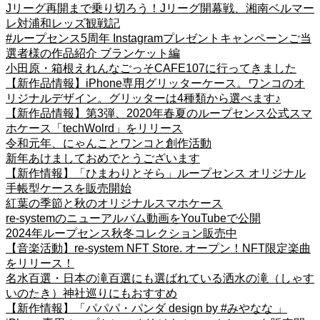
Jリーグ再開まで乗り切ろう！Jリーグ開幕戦、湘南ベルマー
レ対浦和レッズ観戦記
#ループセンス5周年 Instagramプレゼントキャンペーンご当
選者様の作品紹介 ブランケット編
小田原・箱根えれんなごっそCAFE107に行ってきました
【新作品情報】iPhone専用グリッターケース。ワンコのオ
リジナルデザイン。グリッターは4種類から選べます♪
【新作品情報】第3弾、2020年春夏のループセンス公式スマ
ホケース「techWolrd」をリリース
令和元年、にゃんことワンコと創作活動
新年あけましておめでとうございます
【新作情報】「ひまわりとそら」ループセンス オリジナル
手帳型ケースを販売開始
紅葉の季節と秋のオリジナルスマホケース
re-systemのニューアルバム動画をYouTubeで公開
2024年ループセンス秋冬コレクション販売中
【音楽活動】re-system NFT Store. オープン！NFT限定楽曲
をリリース！
名水百選・日本の滝百選にも選ばれている洒水の滝（しゃす
いのたき）神社巡りにもおすすめ
【新作情報】「パパパ・パンダ design by #みやなな 」