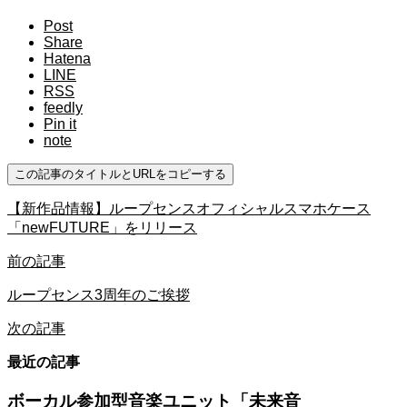
Post
Share
Hatena
LINE
RSS
feedly
Pin it
note
この記事のタイトルとURLをコピーする
【新作品情報】ループセンスオフィシャルスマホケース
「newFUTURE」をリリース
前の記事
ループセンス3周年のご挨拶
次の記事
最近の記事
ボーカル参加型音楽ユニット「未来音