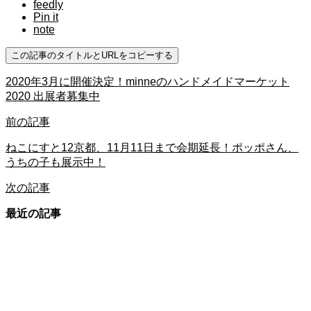
feedly
Pin it
note
この記事のタイトルとURLをコピーする
2020年3月に開催決定！minneのハンドメイドマーケット
2020 出展者募集中
前の記事
ねこにすと12京都、11月11日まで会期延長！ポッポさん、
うちの子も展示中！
次の記事
最近の記事