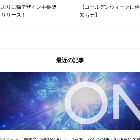
しぶりに猫デザイン手帳型
【ゴールデンウィークに伴
をリリース！
知らせ】
最近の記事
ユニット「未来音（MIRAINE）」、1stアルバム「ONE」3月5日に