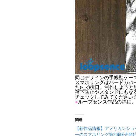
同じデザインの手帳型ケー
スマホリングはハードカバ
た(-_-;)後日、制作しようと思
落下防止やスタンドにもな
チェックしてみてください
●
ループセンス作品の詳細
関連
【新作品情報】アメリカンショ
ーのスマホリング第2弾販売開