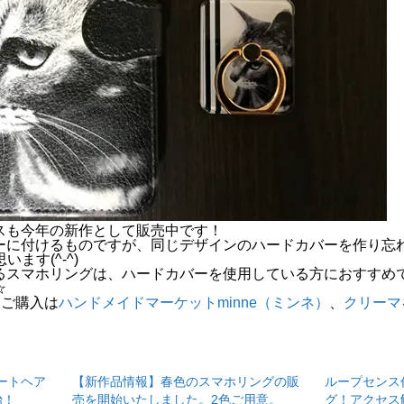
スも今年の新作として販売中です！
ーに付けるものですが、同じデザインのハードカバーを作り忘
います(^-^)
るスマホリングは、ハードカバーを使用している方におすすめ
☆
、ご購入は
ハンドメイドマーケットminne（ミンネ）
、
クリーマ
ートヘア
【新作品情報】春色のスマホリングの販
ループセンス作
始！
売を開始いたしました。2色ご用意。
グ！アクセス