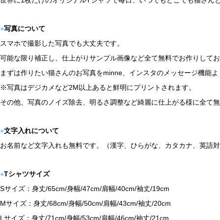
世界に1枚だけのオリジナルTシャツで毎日、いつでもどこでも猫さん
●
写真について
スマホで撮影した写真でも大丈夫です。
可能な限り補正し、仕上がりサンプル画像など全て無料でお作りしてお
まずは作りたい猫さんのお写真をminne、インスタのメッセージ機能より
※写真はデジカメなど2M以上あると鮮明にプリントされます。
その他、写真のノイズ除去、明るさ調整など綺麗に仕上がる様に全て無
●
文字入れについて
お名前など文字入れも無料です。（漢字、ひらがな、カタカナ、英語対
●
Tシャツサイズ
Sサイズ：身丈/65cm/身幅/47cm/肩幅/40cm/袖丈/19cm
Mサイズ：身丈/68cm/身幅/50cm/肩幅/43cm/袖丈/20cm
Lサイズ：身丈/71cm/身幅/53cm/肩幅/46cm/袖丈/21cm