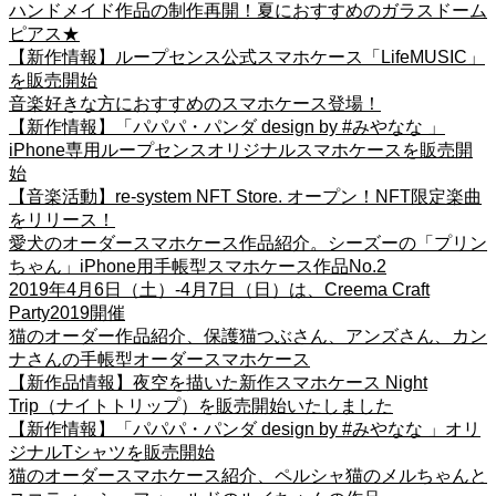
ハンドメイド作品の制作再開！夏におすすめのガラスドーム
ピアス★
【新作情報】ループセンス公式スマホケース「LifeMUSIC」
を販売開始
音楽好きな方におすすめのスマホケース登場！
【新作情報】「パパパ・パンダ design by #みやなな 」
iPhone専用ループセンスオリジナルスマホケースを販売開
始
【音楽活動】re-system NFT Store. オープン！NFT限定楽曲
をリリース！
愛犬のオーダースマホケース作品紹介。シーズーの「プリン
ちゃん」iPhone用手帳型スマホケース作品No.2
2019年4月6日（土）-4月7日（日）は、Creema Craft
Party2019開催
猫のオーダー作品紹介、保護猫つぶさん、アンズさん、カン
ナさんの手帳型オーダースマホケース
【新作品情報】夜空を描いた新作スマホケース Night
Trip（ナイトトリップ）を販売開始いたしました
【新作情報】「パパパ・パンダ design by #みやなな 」オリ
ジナルTシャツを販売開始
猫のオーダースマホケース紹介、ペルシャ猫のメルちゃんと