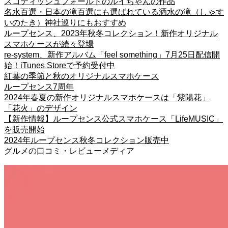
スコティッシュフォールドのルイちゃんの作品
名水百選・日本の滝百選にも選ばれている洒水の滝（しゃす
いのたき）神社巡りにもおすすめ
ループセンス、2023年秋冬コレクション！新作オリジナル
スマホケースが続々登場
re-system、新作アルバム「feel something」7月25日配信開
始！iTunes Storeで予約受付中
紅葉の季節と秋のオリジナルスマホケース
ループセンス7周年
2024年春夏の新作オリジナルスマホケースは「紫陽花」
「花火」のデザイン
【新作情報】ループセンス公式スマホケース「LifeMUSIC」
を販売開始
2024年ループセンス秋冬コレクション販売中
グルメの口コミ・レビューメディア