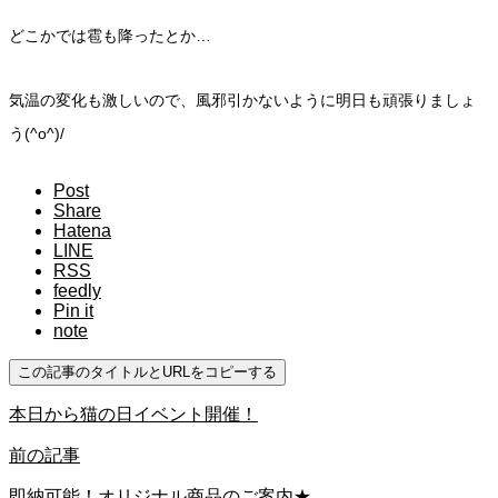
どこかでは雹も降ったとか…
気温の変化も激しいので、風邪引かないように明日も頑張りましょ
う(^o^)/
Post
Share
Hatena
LINE
RSS
feedly
Pin it
note
この記事のタイトルとURLをコピーする
本日から猫の日イベント開催！
前の記事
即納可能！オリジナル商品のご案内★