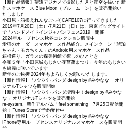
【新作品情報】望遠デジカメで撮影した月と夜空を描いた新
作スマホケース Blue Moon（ブルームーン）を販売開始い
たしました
小田原・箱根えれんなごっそCAFE107に行ってきました
2019年7月20日（土）-7月21日（日）は、東京ビッグサイト
で「ハンドメイドインジャパンフェス2019」開催
2024年ループセンス秋冬コレクション販売中
愛猫のオーダースマホケース作品紹介。メインクーン「琥珀
ちゃん・モカちゃん」のAndroid用スマホケース作品
箱根巡り、ガラスの森美術館で癒しのひととき
令和５年「小田原城あじさい花菖蒲まつり」今年のあじさい
も綺麗に咲いています
新年のご挨拶 2024年もよろしくお願いいたします。
【新作情報】「パパパ・パンダ design by #みやなな 」オリ
ジナルTシャツを販売開始
【新作情報】「パパパ・パンダ増殖中！design by #みやな
な 」オリジナルTシャツを販売開始
re-system、新作アルバム「feel something」7月25日配信開
始！iTunes Storeで予約受付中
【新作情報】「パパパ・パンダ design by #みやなな 」
iPhone専用ループセンスオリジナルスマホケースを販売開