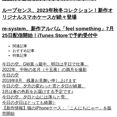
ループセンス、2023年秋冬コレクション！新作オ
リジナルスマホケースが続々登場
re-system、新作アルバム「feel something」7月
25日配信開始！iTunes Storeで予約受付中
関連記事
おすすめ記事
特集記事
今日の空。GW真っ最中。明日は平日で仕事。
2022年、中秋の名月（十五夜）の満月を撮影
今日の空
2019年8月、残暑お見舞い申し上げます
今日の空。夕方の変わった雲と夕日が綺麗。
3月は春の色彩をお届けする予定です♪
今日の空。夕日と山には薄らと雪。
今日の夕日はとっても綺麗✨
【新作情報】猫のiPhoneケース：「こんにちにゃー」を販
売開始