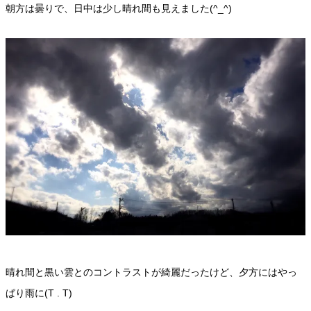
朝方は曇りで、日中は少し晴れ間も見えました(^_^)
晴れ間と黒い雲とのコントラストが綺麗だったけど、夕方にはやっ
ぱり雨に(T . T)