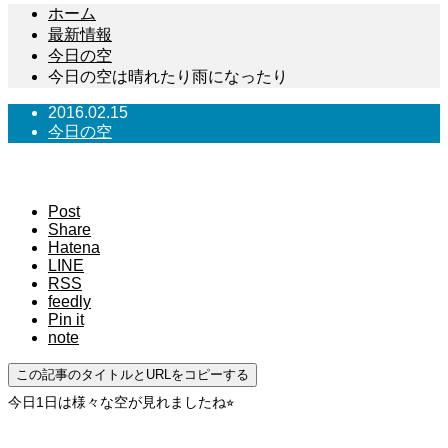
ホーム
最新情報
今日の空
今日の空は晴れたり雨になったり
2016.02.15
今日の空
今日の空は晴れたり雨になったり
Post
Share
Hatena
LINE
RSS
feedly
Pin it
note
この記事のタイトルとURLをコピーする
今日1日は様々な空が見れましたね
⭐︎