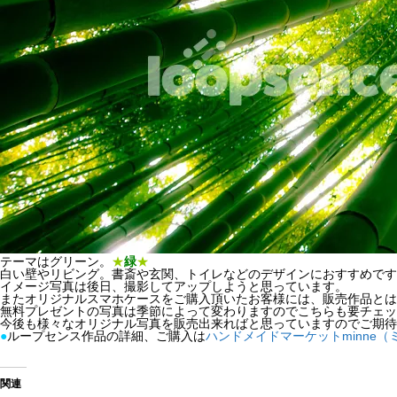
テーマはグリーン。
★
緑
★
白い壁やリビング。書斎や玄関、トイレなどのデザインにおすすめです
イメージ写真は後日、撮影してアップしようと思っています。
またオリジナルスマホケースをご購入頂いたお客様には、販売作品とは
無料プレゼントの写真は季節によって変わりますのでこちらも要チェッ
今後も様々なオリジナル写真を販売出来ればと思っていますのでご期待くだ
●
ループセンス作品の詳細、ご購入は
ハンドメイドマーケットminne（
関連