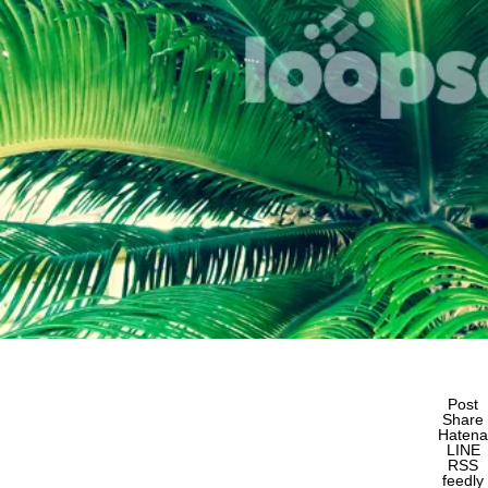
Post
Share
Hatena
LINE
RSS
feedly