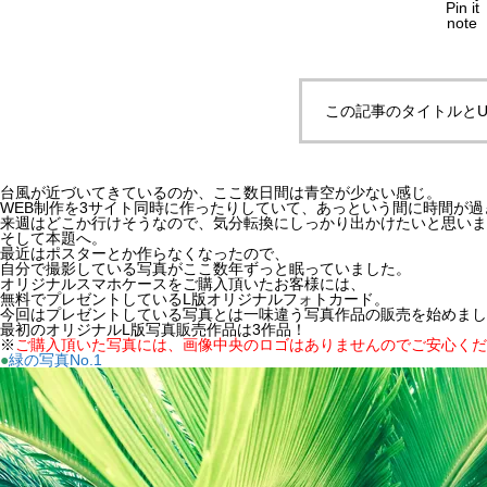
Pin it
note
この記事のタイトルとU
台風が近づいてきているのか、ここ数日間は青空が少ない感じ。
WEB制作を3サイト同時に作ったりしていて、あっという間に時間が過ぎ
来週はどこか行けそうなので、気分転換にしっかり出かけたいと思います(
そして本題へ。
最近はポスターとか作らなくなったので、
自分で撮影している写真がここ数年ずっと眠っていました。
オリジナルスマホケースをご購入頂いたお客様には、
無料でプレゼントしているL版オリジナルフォトカード。
今回はプレゼントしている写真とは一味違う写真作品の販売を始めました(
最初のオリジナルL版写真販売作品は3作品！
※
ご購入頂いた写真には、画像中央のロゴはありませんのでご安心くだ
●
緑の写真No.1