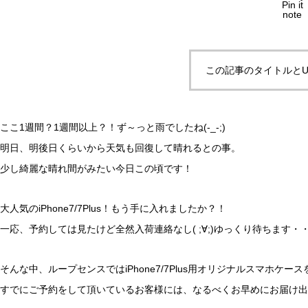
Pin it
note
この記事のタイトルとU
ここ1週間？1週間以上？！ず～っと雨でしたね(-_-;)
明日、明後日くらいから天気も回復して晴れるとの事。
少し綺麗な晴れ間がみたい今日この頃です！
大人気のiPhone7/7Plus！もう手に入れましたか？！
一応、予約しては見たけど全然入荷連絡なし( ;∀;)ゆっくり待ちます・・・
そんな中、ループセンスではiPhone7/7Plus用オリジナルスマホケースを
すでにご予約をして頂いているお客様には、なるべくお早めにお届け出