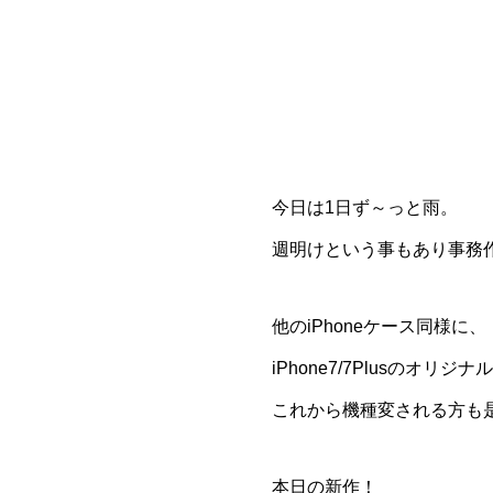
今日は1日ず～っと雨。
週明けという事もあり事務作業
他のiPhoneケース同様に、
iPhone7/7Plusの
これから機種変される方も是
本日の新作！