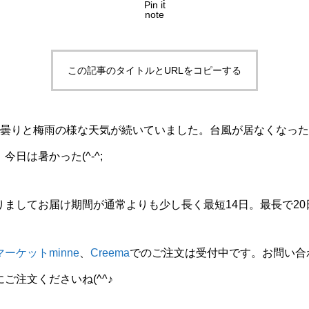
Pin it
note
この記事のタイトルとURLをコピーする
、曇りと梅雨の様な天気が続いていました。台風が居なくなった
日は暑かった(^-^;
ましてお届け期間が通常よりも少し長く最短14日。最長で20
ーケットminne
、
Creema
でのご注文は受付中です。お問い合
ご注文くださいね(^^♪