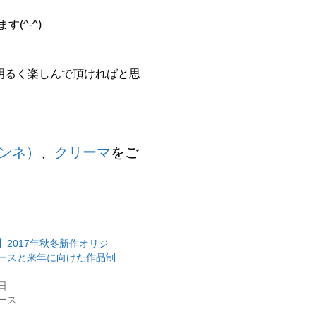
(^-^)
明るく楽しんで頂ければと思
ミンネ）
、
クリーマ
をご
】2017年秋冬新作オリジ
ースと来年に向けた作品制
7日
ース