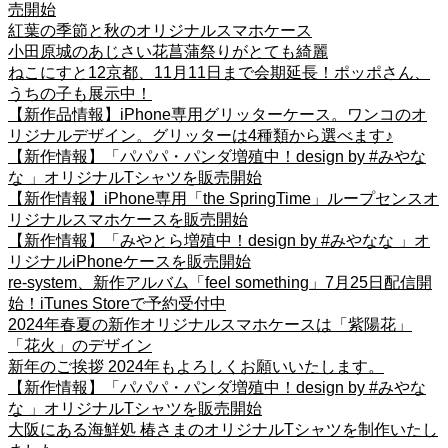
売開始
紅葉の季節と秋のオリジナルスマホケース
小田原城のあじさい花菖蒲祭りがとても綺麗
ねこにすと12京都、11月11日まで会期延長！ポッポさん、
うちの子も展示中！
【新作品情報】iPhone専用グリッターケース。ワンコのオ
リジナルデザイン。グリッターは4種類から選べます♪
【新作情報】「パパパ・パンダ増殖中！design by #みやな
な 」オリジナルTシャツを販売開始
【新作情報】iPhone専用「the SpringTime」ループセンスオ
リジナルスマホケースを販売開始
【新作情報】「みやとら増殖中！design by #みやなな 」オ
リジナルiPhoneケースを販売開始
re-system、新作アルバム「feel something」7月25日配信開
始！iTunes Storeで予約受付中
2024年春夏の新作オリジナルスマホケースは「紫陽花」
「花火」のデザイン
新年のご挨拶 2024年もよろしくお願いいたします。
【新作情報】「パパパ・パンダ増殖中！design by #みやな
な 」オリジナルTシャツを販売開始
大阪にある海鮮処 椿さまのオリジナルTシャツを制作いたし