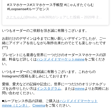
#スマホケース#スマホケース手帳型 #にゃんすたぐらむ
#Loopsense#ループセンス
さとちゃん
(@tsubu_milk369)がシェアした投稿 –
2020年 2月月20日午前3時57分PST
いつもオーダーのご依頼を頂き誠に有難うございます。
お顔だけのデザインは今までに無い新しいデザインでしたが、ご一
緒にアイディアを出しながら制作出来たのでとても楽しかったです
(^^)
プレゼントにも最適な世界に一つだけのオーダースマホケースの詳
細、料金など詳しくは
ハンドメイドマーケットminne
をご覧くださ
い。
いつもオーダーのご依頼誠に有難うございます。これからの
Instagramの投稿も楽しみにしております♪
愛猫、愛犬などの記録や記念に。世界に一つだけのオリジナルグッ
ズをお作りしたい方は
インスタグラム
、または
minne
よりお気軽にお
問い合わせください。
■ループセンス作品の詳細、ご購入は
ハンドメイドマーケット
minne（ミンネ）
、
Creema
をご覧ください。