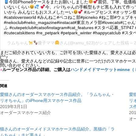
今回iPhone8ケースをまたお願いしました
親切。丁寧。低価
いないくらい
今、パパちゃんの手帳型もチビ黒も入れて作っ
いから みんなにもおススメしたーい
#ループセンス #オッサン祭社員 
#catsloversworld #みんねこ#ペコねこ部#picneko #ねこ部#ウ
#nekoclub#neko_magazine#instacat#東京カメラ部#loveca
ふ #cutepetclub#catsofinstagram#cat_features #スタペ応募_S
#cutecatskittens #re_petpark #petpark_winter #happycatclu
ラムちゃん
優子ママ
さん(@ramu_623)がシェアした投稿 –
まだご紹介されていない方も、ご許可を頂いた愛猫さん、愛犬さんは必
(^^♪
愛猫さん、愛犬さんなどの記録や記念に世界に一つだけのスマホケース
問い合わせください。
●
ループセンス作品の詳細、ご購入は
ハンドメイドマーケットminne（
関連
愛猫さんのオーダースマホケース作品紹介。「ラムちゃん・
愛
リオちゃん」のiPhone用スマホケース作品
リ
2019年3月1日
ス
オーダースマホケース紹介
20
オ
猫さんのオーダーメイドスマホケース作品紹介。黒猫の「ラ
ムちゃん・チビ黒さん」