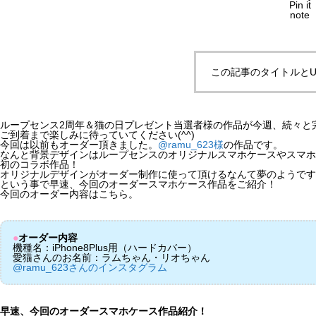
Pin it
note
この記事のタイトルとU
ループセンス2周年＆猫の日プレゼント当選者様の作品が今週、続々と
ご到着まで楽しみに待っていてください(^^)
今回は以前もオーダー頂きました。
@ramu_623様
の作品です。
なんと背景デザインはループセンスのオリジナルスマホケースやスマホ
初のコラボ作品！
オリジナルデザインがオーダー制作に使って頂けるなんて夢のようです
という事で早速、今回のオーダースマホケース作品をご紹介！
今回のオーダー内容はこちら。
●
オーダー内容
機種名：iPhone8Plus用（ハードカバー）
愛猫さんのお名前：ラムちゃん・リオちゃん
@ramu_623さんのインスタグラム
早速、今回のオーダースマホケース作品紹介！