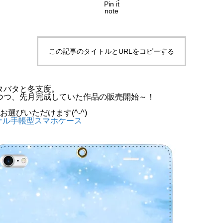
Pin it
note
この記事のタイトルとURLをコピーする
タバタと冬支度。
つつ、先月完成していた作品の販売開始～！
選びいただけます(^-^)
ナル手帳型スマホケース