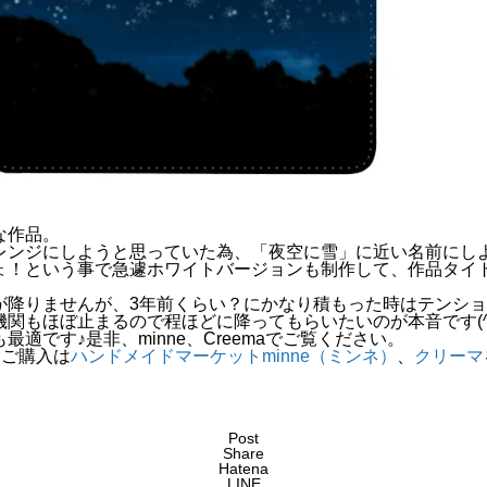
な作品。
レンジにしようと思っていた為、「夜空に雪」に近い名前にし
ょ！という事で急遽ホワイトバージョンも制作して、作品タイ
が降りませんが、3年前くらい？にかなり積もった時はテンシ
関もほぼ止まるので程ほどに降ってもらいたいのが本音です(^_
適です♪是非、minne、Creemaでご覧ください。
、ご購入は
ハンドメイドマーケットminne（ミンネ）
、
クリーマ
Post
Share
Hatena
LINE