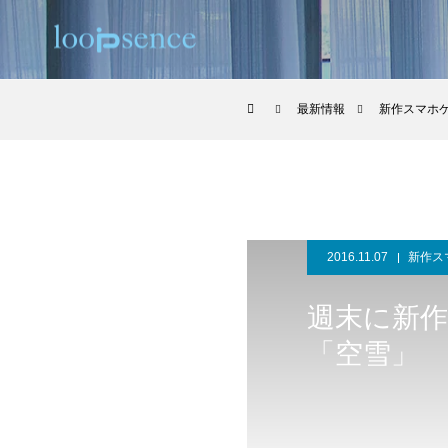
最新情報
新作スマホ
2016.11.07
新作ス
週末に新
「空雪」