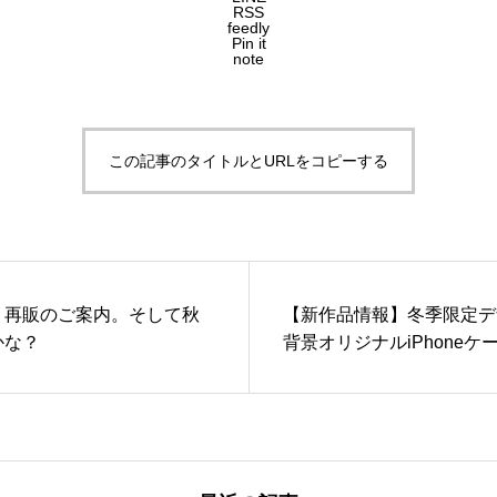
RSS
feedly
Pin it
note
この記事のタイトルとURLをコピーする
。再販のご案内。そして秋
【新作品情報】冬季限定デ
かな？
背景オリジナルiPhone
らしー。