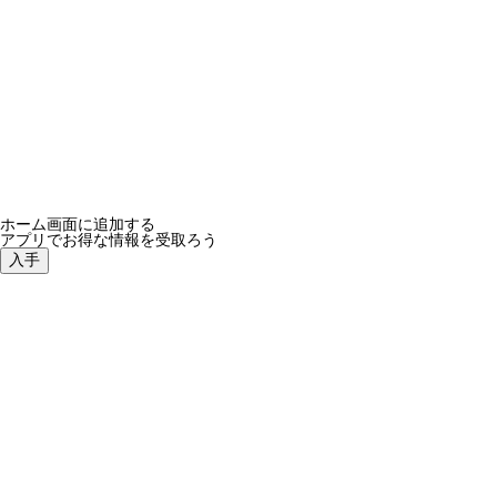
ループセンス、2023年秋冬コレクション！新作オリジナ
ホーム画面に追加する
アプリでお得な情報を受取ろう
入手
re-system、新作アルバム「feel something」7月25日配