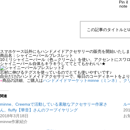
Pin it
note
この記事のタイトルとU
スマホケース以外にもハンドメイドアクセサリーの販売を開始いたしま
商品名：シャイニーパールブレスレット
10ミリシャイニーパール（色→クリーム）を使い、アクセントにスワ
シャイニーパール自体もキラキラしててとてもかわいい★
芯材に伸びるテグスを使っているのでとても使いやすいです♪
自分だけのハンドメイドアクセサリーで、毎日のコーディネートをより
●
商品の詳細、ご購入は
ハンドメイドマーケットminne（ミンネ）
、
ク
関連
minne、Creemaで活動している素敵なアクセサリー作家さ
ル
ん。fluffy【華音】さんのフープイヤリング
20
2018年3月18日
お
minne作家紹介