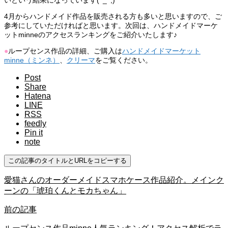
いという結果になっています(^_^;)
4月からハンドメイド作品を販売される方も多いと思いますので、ご
参考にしていただければと思います。次回は、ハンドメイドマーケ
ットminneのアクセスランキングをご紹介いたします♪
●
ループセンス作品の詳細、ご購入は
ハンドメイドマーケット
minne（ミンネ）
、
クリーマ
をご覧ください。
Post
Share
Hatena
LINE
RSS
feedly
Pin it
note
この記事のタイトルとURLをコピーする
愛猫さんのオーダーメイドスマホケース作品紹介。メインク
ーンの「琥珀くんとモカちゃん」
前の記事