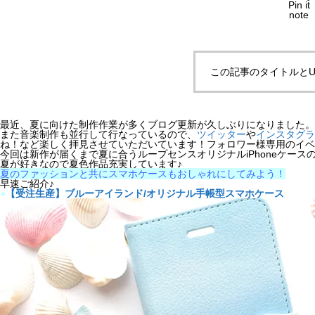
Pin it
note
この記事のタイトルとU
最近、夏に向けた制作作業が多くブログ更新が久しぶりになりました。
また音楽制作も並行して行なっているので、
ツイッター
や
インスタグラ
ね！など楽しく拝見させていただいています！フォロワー様専用のイベ
今回は新作が届くまで夏に合うループセンスオリジナルiPhoneケースの
夏が好きなので夏色作品充実しています♪
夏のファッションと共にスマホケースもおしゃれにしてみよう！
早速ご紹介♪
●
【受注生産】ブルーアイランド/オリジナル手帳型スマホケース