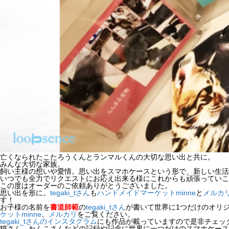
亡くなられたこたろうくんとランマルくんの大切な思い出と共に。
みんな大切な家族。
飼い主様の想いや愛情。思い出をスマホケースという形で、新しい生活
いつでも全力でリクエストにお応え出来る様にこれからも頑張っていこ
この度はオーダーのご依頼ありがとうございました。
思い出を形に。
tegaki_tさん
も
ハンドメイドマーケットminne
と
メルカ
す！
お子様の名前を
書道師範
の
tegaki_tさん
が書いて世界に1つだけのオリ
ケットminne
、
メルカリ
をご覧ください。
tegaki_tさんのインスタグラム
にも作品が載っていますので是非チェック
猫さん、わんこさんなどの記録や記念に世界に一つだけのスマホケース