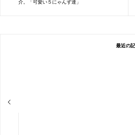
介。「可愛い５にゃんず達」
最近の