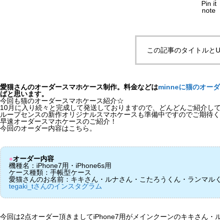
Pin it
note
この記事のタイトルとU
愛猫さんのオーダースマホケース制作。料金などは
minneに猫のオー
ばと思います。
今回も猫のオーダースマホケース紹介☆
10月に入り続々と完成して発送しておりますので、どんどんご紹介し
ループセンスの新作オリジナルスマホケースも準備中ですのでご期待く
早速オーダースマホケースのご紹介！
今回のオーダー内容はこちら。
●
オーダー内容
機種名：iPhone7用・iPhone6s用
ケース種類：手帳型ケース
愛猫さんのお名前：キキさん・ルナさん・こたろうくん・ランマル
tegaki_tさんのインスタグラム
今回は2点オーダー頂きましてiPhone7用がメインクーンのキキさん・