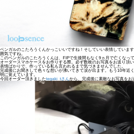
ベンガルのこたろうくんかっこいいですね！そしていい表情しています
囲気ですね。
このベンガルのこたろうくんは、FIPで生後間もなく9ヵ月で亡くなっ
オーダースマホケースをお作りする際。必ず数枚のお写真をお送り頂い
表情ばかりで、作っている私も言われるまで気づきませんでした。
完成後にお聞きして色々な想いが沸いてきて涙が出ます。もう10年近
明に覚えています。
今回オーダー頂きました
tegaki_tさん
から、完成後に素敵なお写真をお