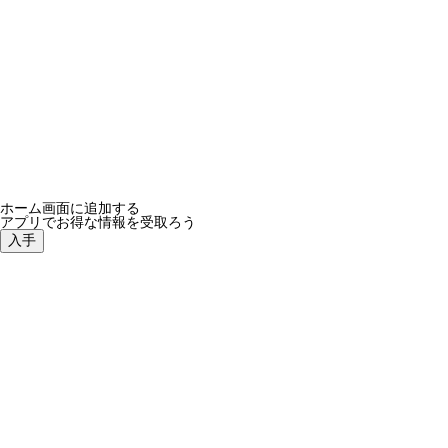
ループセンス、2023年秋冬コレクション！新作オリジナ
ホーム画面に追加する
アプリでお得な情報を受取ろう
入手
re-system、新作アルバム「feel something」7月25日配