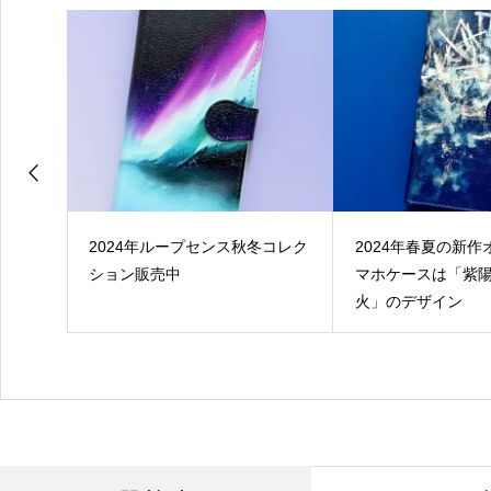
ット
2024年ループセンス秋冬コレク
2024年春夏の新
1st
ション販売中
マホケースは「紫
日に各種
火」のデザイン
信開始