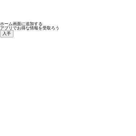
ホーム画面に追加する
アプリでお得な情報を受取ろう
入手
re-system、新作アルバム「feel something」7月25日配