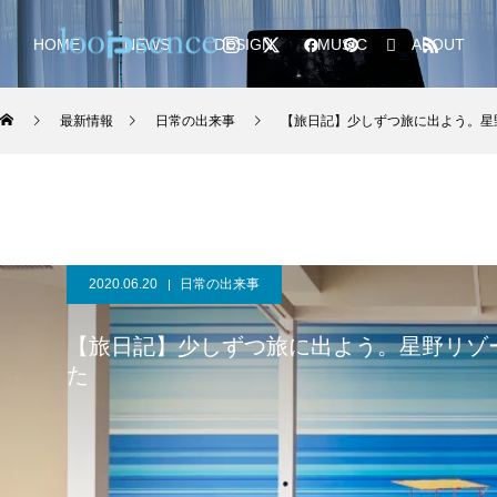
HOME
NEWS
DESIGN
MUSIC
ABOUT
最新情報
日常の出来事
【旅日記】少しずつ旅に出よう。星
2020.06.20
日常の出来事
【旅日記】少しずつ旅に出よう。星野リゾ
た