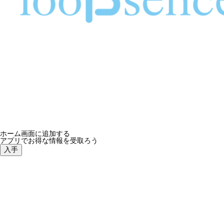
ループセンス、2023年秋冬コレクション！新作オリジナ
ホーム画面に追加する
アプリでお得な情報を受取ろう
入手
re-system、新作アルバム「feel something」7月25日配