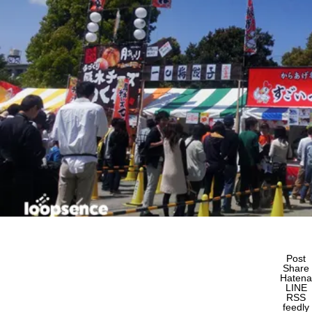
Post
Share
Hatena
LINE
RSS
feedly