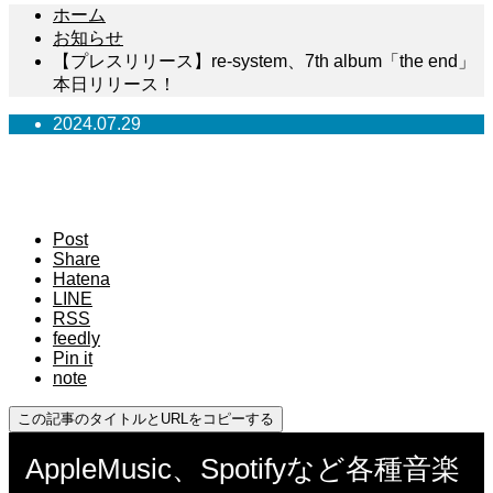
ホーム
お知らせ
【プレスリリース】re-system、7th album「the end」
本日リリース！
2024.07.29
【プレスリリース】re-system、7th
album「the end」本日リリース！
Post
Share
Hatena
LINE
RSS
feedly
Pin it
note
この記事のタイトルとURLをコピーする
AppleMusic、Spotifyなど各種音楽