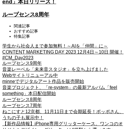
end」本日リリース！
ループセンス8周年
関連記事
おすすめ記事
特集記事
学生から社会人まで参加無料！～AIを「仲間」に～
CONTENT MARKETING DAY 2023 12月4日～10日 開催！
#CM_Day2023
ループセンス9周年
音楽レーベル「未来音スタジオ」を立ち上げました
Webサイトリニューアル中
minneでデジタルアート作品を販売開始
音楽プロジェクト、「re-system」の最新アルバム「feel
something」本日配信開始
ループセンス8周年
ループセンス7周年
ねこにすと12京都、11月11日まで会期延長！ポッポさん、
うちの子も展示中！
【新作品情報】iPhone専用グリッターケース。ワンコのオ