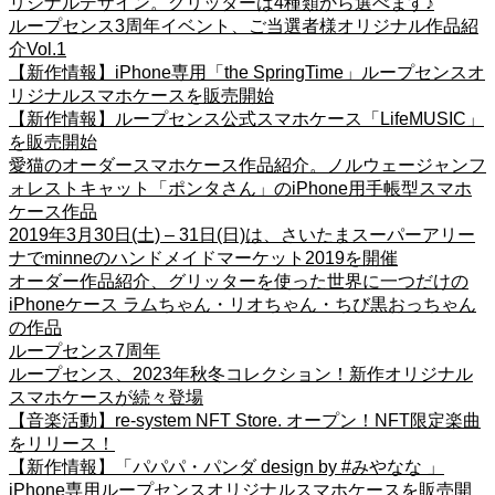
リジナルデザイン。グリッターは4種類から選べます♪
ループセンス3周年イベント、ご当選者様オリジナル作品紹
介Vol.1
【新作情報】iPhone専用「the SpringTime」ループセンスオ
リジナルスマホケースを販売開始
【新作情報】ループセンス公式スマホケース「LifeMUSIC」
を販売開始
愛猫のオーダースマホケース作品紹介。ノルウェージャンフ
ォレストキャット「ポンタさん」のiPhone用手帳型スマホ
ケース作品
2019年3月30日(土) – 31日(日)は、さいたまスーパーアリー
ナでminneのハンドメイドマーケット2019を開催
オーダー作品紹介、グリッターを使った世界に一つだけの
iPhoneケース ラムちゃん・リオちゃん・ちび黒おっちゃん
の作品
ループセンス7周年
ループセンス、2023年秋冬コレクション！新作オリジナル
スマホケースが続々登場
【音楽活動】re-system NFT Store. オープン！NFT限定楽曲
をリリース！
【新作情報】「パパパ・パンダ design by #みやなな 」
iPhone専用ループセンスオリジナルスマホケースを販売開