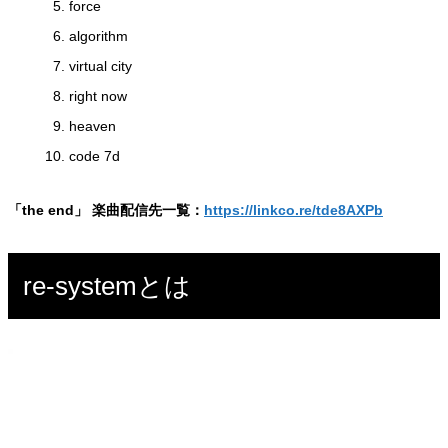
force
algorithm
virtual city
right now
heaven
code 7d
「the end」 楽曲配信先一覧：
https://linkco.re/tde8AXPb
re-systemとは