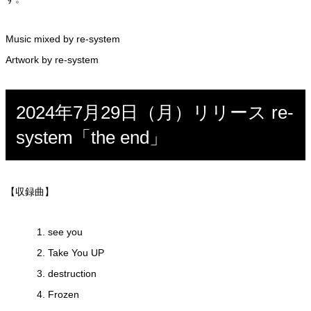
Music mixed by re-system
Artwork by re-system
2024年7月29日（月）リリース re-
system「the end」
【収録曲】
see you
Take You UP
destruction
Frozen