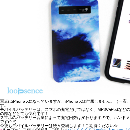
写真はiPhone Xになっていますが、iPhone Xは付属しません。（一応、
す。
モバイルバッテリーは、スマホの充電だけではなく、MP3やiPodな
の際などとても便利です！
スマホのバッテリー容量によって充電回数は変わりますので、ハンドメイド
です(^-^)
今後もモバイルバッテリーは続々登場します！ご期待ください☆
●
ループセンス作品の詳細、ご購入は
ハンドメイドマーケットminne（