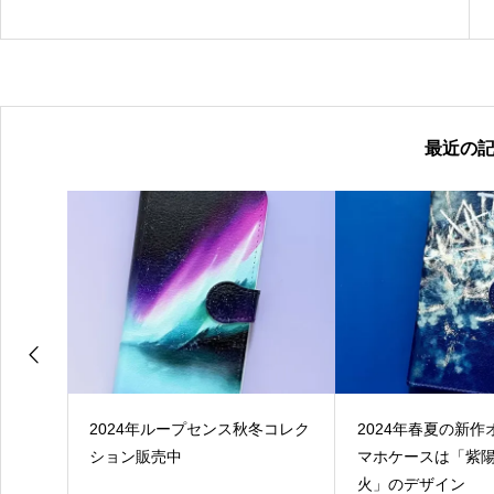
最近の
ット
2024年ループセンス秋冬コレク
2024年春夏の新
1st
ション販売中
マホケースは「紫
日に各種
火」のデザイン