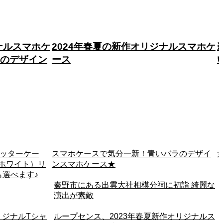
ジナルスマホケ
新年のご挨拶 2024年もよろしくお願
いいたします。
バラのデザイ
女性におすすめのスマホケース紹介★
に初詣 綺麗な
2019年4月6日（土）-4月7日（日）は、
Creema Craft Party2019開催
作オリジナルス
名水百選・日本の滝百選にも選ばれている洒