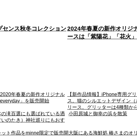
夏の新作オリジナルスマホケ
2024年春夏の新作オリ
陽花」「花火」のデザイン
ース
iPhone専用グリッターケー
スマホケースで気分一新！青い
エットデザイン（ホワイト）リ
ンスマホケース★
ターは4種類から選べます♪
幸の浜を散策
秦野市にある出雲大社相模分祠
演出が素敵
処 椿さまのオリジナルTシャ
ループセンス、2023年春夏新