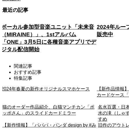
最近の記事
2024年ループセンス秋冬コレクション
2024年春
販売中
ースは「紫
デ
関連記事
おすすめ記事
特集記事
【新作品情報】2020年春夏の新作オリジナル
【新作品情報】
カードケース「everyday」を販売開始
ス。猫のシル
リース。グリッ
名水百選・日本の滝百選にも選ばれている洒
小田原城と御
水の滝（しゃすいのたき）神社巡りにもおす
すめ
み
旧作のアウトレット作品をminne限定で販売開
大阪にある海鮮