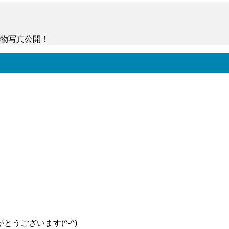
物写真公開！
手帳型スマホケース実物写真公開！
うございます(^-^)