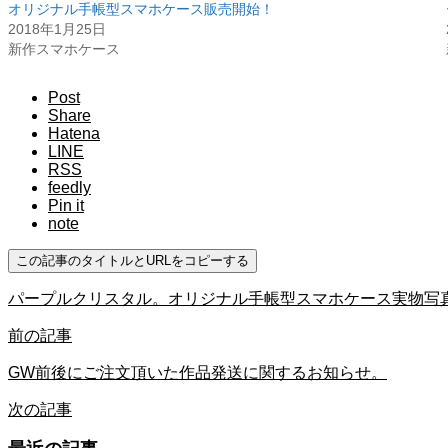
オリジナル手帳型スマホケース販売開始！
2018年1月25日
新作スマホケース
Post
Share
Hatena
LINE
RSS
feedly
Pin it
note
この記事のタイトルとURLをコピーする
パープルクリスタル。オリジナル手帳型スマホケース実物写
前の記事
GW前後にご注文頂いた作品発送に関するお知らせ。
次の記事