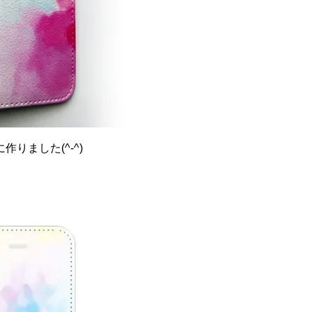
りました(^-^)
。