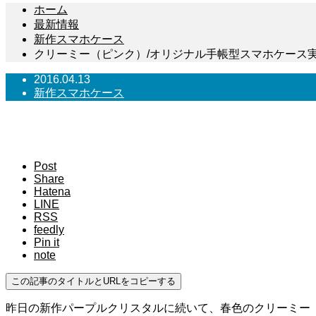
ホーム
最新情報
新作スマホケース
クリーミー（ピンク）/オリジナル手帳型スマホケース
2016.04.13
新作スマホケース
クリーミー（ピンク）/オリジナ
Post
Share
Hatena
LINE
RSS
feedly
Pin it
note
この記事のタイトルとURLをコピーする
昨日の新作パープルクリスタルに続いて、春色のクリーミー