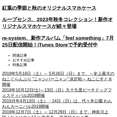
紅葉の季節と秋のオリジナルスマホケース
ループセンス、2023年秋冬コレクション！新作オ
リジナルスマホケースが続々登場
re-system、新作アルバム「feel something」7月
25日配信開始！iTunes Storeで予約受付中
関連記事
おすすめ記事
特集記事
2019年5月18日（土）～ 5月26日（日）まで、～史上最大の
ねこぐらんぷり ”ニャンバーニャン” 決定戦～ ねこにすと８
開催
2019年10月12日(土)～13日（日）九十九里ビーチドッグフ
ェスティバル2019開催
2019月年4月13日（土）・14日（日）は、代々木公園 わん
わんカーニバル2019開催
2019年12月7日（土）～ 12月29日（日）まで、神奈川上