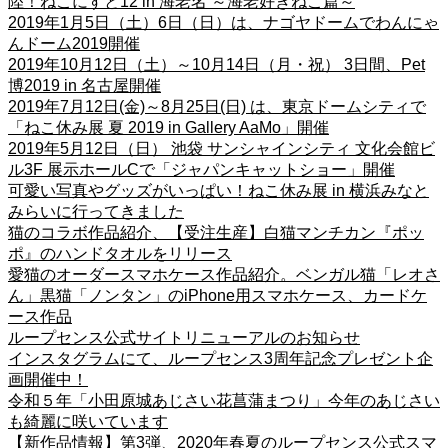
陸！ねこにすと12 in 海老名 ～海老好きねこ篇～
2019年1月5日（土）6日（日）は、ナゴヤドームでわんにゃ
んドーム2019開催
2019年10月12日（土）～10月14日（月・祝） 3日間、Pet
博2019 in 名古屋開催
2019年7月12日(金)～8月25日(日) は、東京ドームシティで
「ねこ休み展 夏 2019 in Gallery AaMo」開催
2019年5月12日（日） 池袋 サンシャインシティ 文化会館ビ
ル3F 展示ホールCで「ジャパンキャットショー」開催
可愛い写真やグッズがいっぱい！ねこ休み展 in 横浜みなと
みらいに行ってきました
猫のコラボ作品紹介、【受注生産】白猫マンチカン『ポッ
ポ』のハンドタオルをリリース
愛猫のオーダースマホケース作品紹介。ベンガル猫「レオさ
ん」黒猫「ノンタン」のiPhone用スマホケース、カードケ
ース作品
ループセンス公式サイトリニューアルのお知らせ
インスタグラムにて、ループセンス3周年記念プレゼント企
画開催中！
令和５年「小田原城あじさい花菖蒲まつり」今年のあじさい
も綺麗に咲いています
【新作品情報】第3弾、2020年春夏のループセンス公式スマ