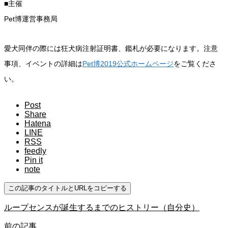
■主催
Pet博運営事務局
愛犬同伴の際には狂犬病注射証明書、鑑札が必要になります。注意
事項、イベントの詳細は
Pet博2019公式ホームページ
をご覧くださ
い。
Post
Share
Hatena
LINE
RSS
feedly
Pin it
note
この記事のタイトルとURLをコピーする
ループセンスが誕生するまでのヒストリー（自分史）
前の記事