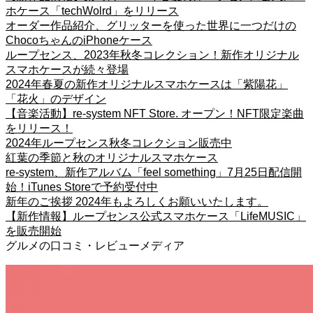
ホケース「techWolrd」をリリース
オーダー作品紹介、グリッターを使った世界に一つだけの
ChocoちゃんのiPhoneケース
ループセンス、2023年秋冬コレクション！新作オリジナル
スマホケースが続々登場
2024年春夏の新作オリジナルスマホケースは「紫陽花」
「花火」のデザイン
【音楽活動】re-system NFT Store. オープン！NFT限定楽曲
をリリース！
2024年ループセンス秋冬コレクション販売中
紅葉の季節と秋のオリジナルスマホケース
re-system、新作アルバム「feel something」7月25日配信開
始！iTunes Storeで予約受付中
新年のご挨拶 2024年もよろしくお願いいたします。
【新作情報】ループセンス公式スマホケース「LifeMUSIC」
を販売開始
グルメの口コミ・レビューメディア