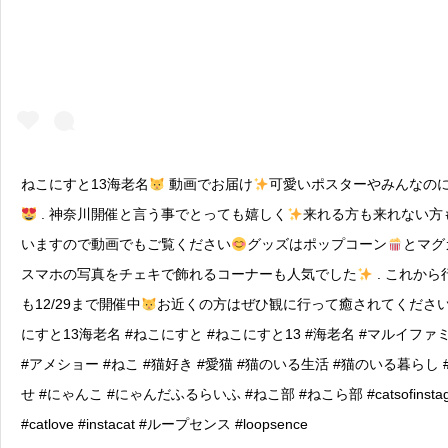
ねこにすと13海老名
動画でお届け
可愛いポスターやみんなの
. 神奈川開催と言う事でとっても嬉しく
来れる方も来れない方
いますので動画でもご覧ください
グッズはポップコーン
とマグカ
スマホの写真をチェキで飾れるコーナーも人気でした
. これか
も12/29まで開催中
お近くの方はぜひ観に行って癒されてくださ
にすと13海老名 #ねこにすと #ねこにすと13 #海老名 #マルイフ
#アメショー #ねこ #猫好き #愛猫 #猫のいる生活 #猫のいる暮らし
せ #にゃんこ #にゃんだふるらいふ #ねこ部 #ねこら部 #catsofinstag
#catlove #instacat #ループセンス #loopsence