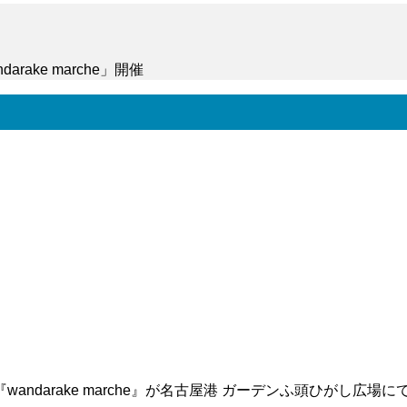
ake marche」開催
んこマルシェ「wandarake mar
ndarake marche』が名古屋港 ガーデンふ頭ひがし広場