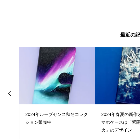
最近の
ット
2024年ループセンス秋冬コレク
2024年春夏の新
1st
ション販売中
マホケースは「紫
日に各種
火」のデザイン
信開始