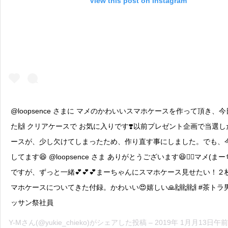
View this post on Instagram
@loopsence さまに マメのかわいいスマホケースを作って頂き、
た🙌 クリアケースで お気に入りです❣️以前プレゼント企画で当選
ースが、少し欠けてしまったため、作り直す事にしました。でも、
してます😆 @loopsence さま ありがとうございます😆🙇‍♂️マメ(ま
ですが、ずっと一緒💕💕💕まーちゃんにスマホケース見せたい！２
マホケースについてきた付録。かわいい😍嬉しい🙏🙌🙌🙌 #茶トラ
ッサン祭社員
Y-M
さん(@yukie_chieko)がシェアした投稿 –
2019年 1月月13日午前5