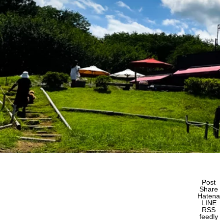
Post
Share
Hatena
LINE
RSS
feedly