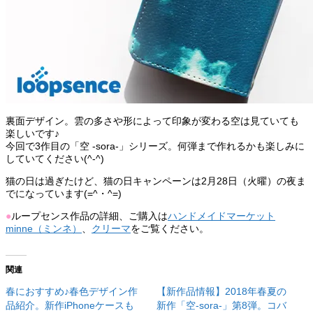
裏面デザイン。雲の多さや形によって印象が変わる空は見ていても
楽しいです♪
今回で3作目の「空 -sora-」シリーズ。何弾まで作れるかも楽しみに
していてください(^-^)
猫の日は過ぎたけど、猫の日キャンペーンは2月28日（火曜）の夜ま
でになっています(=^・^=)
●
ループセンス作品の詳細、ご購入は
ハンドメイドマーケット
minne（ミンネ）
、
クリーマ
をご覧ください。
関連
春におすすめ♪春色デザイン作
【新作品情報】2018年春夏の
品紹介。新作iPhoneケースも
新作「空-sora-」第8弾。コバ