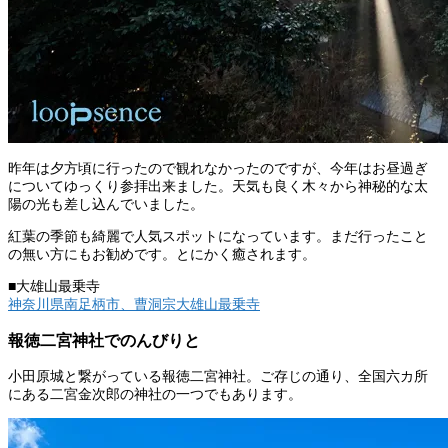
昨年は夕方頃に行ったので観れなかったのですが、今年はお昼過ぎ
についてゆっくり参拝出来ました。天気も良く木々から神秘的な太
陽の光も差し込んでいました。
紅葉の季節も綺麗で人気スポットになっています。まだ行ったこと
の無い方にもお勧めです。とにかく癒されます。
■大雄山最乗寺
神奈川県南足柄市、曹洞宗大雄山最乗寺
報徳二宮神社でのんびりと
小田原城と繋がっている報徳二宮神社。ご存じの通り、全国六カ所
にある二宮金次郎の神社の一つでもあります。