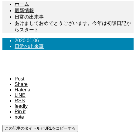
ホーム
最新情報
日常の出来事
あけましておめでとうございます。今年は初詣日記か
らスタート
2020.01.06
日常の出来事
あけましておめでとうございます。今年は初詣
日記からスタート
Post
Share
Hatena
LINE
RSS
feedly
Pin it
note
この記事のタイトルとURLをコピーする