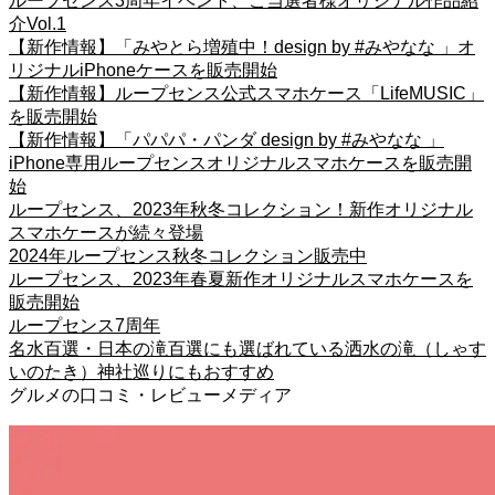
ループセンス3周年イベント、ご当選者様オリジナル作品紹
介Vol.1
【新作情報】「みやとら増殖中！design by #みやなな 」オ
リジナルiPhoneケースを販売開始
【新作情報】ループセンス公式スマホケース「LifeMUSIC」
を販売開始
【新作情報】「パパパ・パンダ design by #みやなな 」
iPhone専用ループセンスオリジナルスマホケースを販売開
始
ループセンス、2023年秋冬コレクション！新作オリジナル
スマホケースが続々登場
2024年ループセンス秋冬コレクション販売中
ループセンス、2023年春夏新作オリジナルスマホケースを
販売開始
ループセンス7周年
名水百選・日本の滝百選にも選ばれている洒水の滝（しゃす
いのたき）神社巡りにもおすすめ
グルメの口コミ・レビューメディア