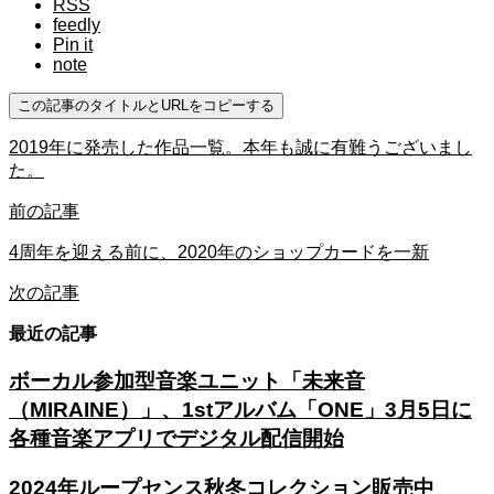
RSS
feedly
Pin it
note
この記事のタイトルとURLをコピーする
2019年に発売した作品一覧。本年も誠に有難うございまし
た。
前の記事
4周年を迎える前に、2020年のショップカードを一新
次の記事
最近の記事
ボーカル参加型音楽ユニット「未来音
（MIRAINE）」、1stアルバム「ONE」3月5日に
各種音楽アプリでデジタル配信開始
2024年ループセンス秋冬コレクション販売中