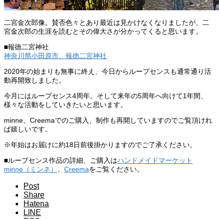
二宮金次郎像。賛否色々とあり最近は見かけなくなりましたが、二
宮金次郎の生涯を読むとその偉大さが分かってくると思います。
■報徳二宮神社
神奈川県小田原市、報徳二宮神社
2020年の始まりも無事に終え、今日からループセンスも通常通り活
動再開致しました。
今月にはループセンス4周年。そして来年の5周年へ向けて1年間、
様々な活動をしていきたいと思います。
minne、Creemaでのご購入、制作も再開していますのでご覧頂けれ
ば嬉しいです。
※年始はお届けに約18日前後掛かりますのでご了承ください。
■ループセンス作品の詳細、ご購入は
ハンドメイドマーケット
minne（ミンネ）
、
Creema
をご覧ください。
Post
Share
Hatena
LINE