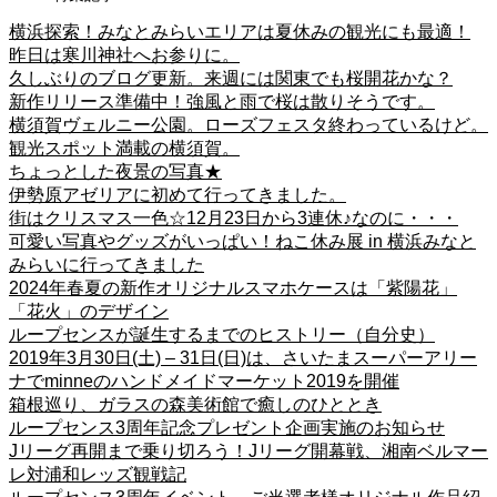
横浜探索！みなとみらいエリアは夏休みの観光にも最適！
昨日は寒川神社へお参りに。
久しぶりのブログ更新。来週には関東でも桜開花かな？
新作リリース準備中！強風と雨で桜は散りそうです。
横須賀ヴェルニー公園。ローズフェスタ終わっているけど。
観光スポット満載の横須賀。
ちょっとした夜景の写真★
伊勢原アゼリアに初めて行ってきました。
街はクリスマス一色☆12月23日から3連休♪なのに・・・
可愛い写真やグッズがいっぱい！ねこ休み展 in 横浜みなと
みらいに行ってきました
2024年春夏の新作オリジナルスマホケースは「紫陽花」
「花火」のデザイン
ループセンスが誕生するまでのヒストリー（自分史）
2019年3月30日(土) – 31日(日)は、さいたまスーパーアリー
ナでminneのハンドメイドマーケット2019を開催
箱根巡り、ガラスの森美術館で癒しのひととき
ループセンス3周年記念プレゼント企画実施のお知らせ
Jリーグ再開まで乗り切ろう！Jリーグ開幕戦、湘南ベルマー
レ対浦和レッズ観戦記