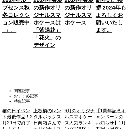
2024年ルー
2024年春夏
2024年春夏
新年のご挨
プセンス秋
の新作オリ
の新作オリ
拶 2024年も
冬コレクシ
ジナルスマ
ジナルスマ
よろしくお
ョン販売中
ホケースは
ホケース
願いいたし
E）」、
「紫陽花」
ます。
ム
「花火」の
デザイン
種
関連記事
おすすめ記事
特集記事
猫の日イベン
上板橋のレン
6月のオリジナ
【1周年記念キ
ト最後作品！2
タルボックス
ルスマホケー
ャンペーンの
月29日で終了
日向箱さんで
ス人気ランキ
お知らせ】1月
します！
オリジナルス
ングTOP3！
22日（日曜）