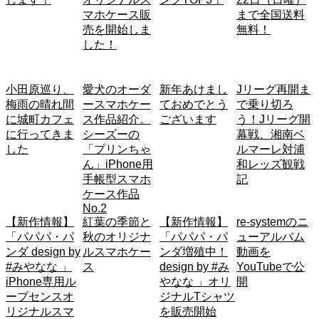
マホケース販
まで全国送料
売を開始しま
無料！
した！
小田原巡り、
愛犬のオーダ
新年あけまし
Jリーグ再開ま
梅雨の晴れ間
ースマホケー
ておめでとう
で乗り切ろ
に城町カフェ
ス作品紹介。
ございます
う！Jリーグ開
み
に行ってきま
シーズーの
幕戦、湘南ベ
した
「プリンちゃ
ルマーレ対浦
ん」iPhone用
和レッズ観戦
手帳型スマホ
記
ケース作品
No.2
【新作情報】
紅葉の季節と
【新作情報】
re-systemのニ
「パパパ・パ
秋のオリジナ
「パパパ・パ
ューアルバム
ンダ design by
ルスマホケー
ンダ増殖中！
動画を
#みやなな 」
ス
design by #み
YouTubeで公
iPhone専用ル
やなな 」オリ
開
ープセンスオ
ジナルTシャツ
リジナルスマ
を販売開始