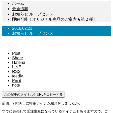
ホーム
最新情報
お知らせ
ループセンス
即納可能！オリジナル商品のご案内★第２弾！
2016.02.21
お知らせ
ループセンス
即納可能！オリジナル商品のご案内★第２弾！
Post
Share
Hatena
LINE
RSS
feedly
Pin it
note
この記事のタイトルとURLをコピーする
前回、2月16日に即納アイテム紹介をしましたが、
すでに完売して受注生産になっているアイテムもありますので、ご